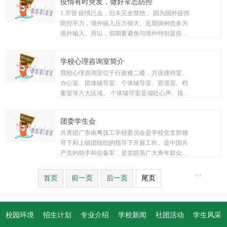
10
疫情有时突发，做好常态防控
下午，我校学生服务与发展处组织开展安全教育
1.尽管 疫情已去，但未完全禁绝 。因为国外疫情
主题班会公开课活动，本次公开课...
2023-03
防控不力，境外输入压力很大。近期病例也多为
境外输入。所以，假期要避免与境外特别是疫情
严重国家和地区人员接触。 2.有关印度疫...
06
学校心理咨询室简介
我校心理咨询室位于行政楼二楼，共设接待室、
2021-05
办公室、团体辅导室、个体辅导室、宣泄室、档
案室等六大区域。 个体辅导室是倾吐心声、排解
心理压力的地方，在心理老师的带领下，...
06
团委学生会
共青团广东南粤技工学校委员会是学校党支部领
2021-05
导下和上级团组织的指导下开展工作。是中国共
产党的助手和后备军，是党联系广大青年群众的
桥梁和纽带。一直以来，校团委紧紧围绕...
06
···
6
7
8
9
10
首页
前一页
后一页
尾页
2021-05
校园环境
招生计划
专业介绍
学校新闻
社团活动
学生风采