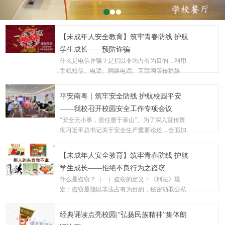
【未成年人安全教育】筑牢青春防线 护航
学生成长——预防诈骗
什么是电信诈骗？是指以非法占有为目的，利用
手机短信、电话、网络电话、互联网等传播媒
介，以虚构事实或隐瞒事实真相为目的的方法，
28
骗取数额较大的公私财物的行为。电信诈骗的手
平安南粤｜筑牢安全防线 护航校园平安
法？（一）购物交易诈骗网络交易需谨慎，高质
——我校召开校园安全工作专项会议
低价商品私下交易要当心，防止财物与信息两
2024-05
“安全无小事，责任重于泰山”。为了深入宣传贯
空，注意甄别所使用的购物软件、交易平台是否
彻习近平总书记关于安全生产重要论述，全面加
正规...
强学校安全管理，持续推进学校安全管理工作不
23
断规范化、科学化，5月22日上午，我校召开校园
【未成年人安全教育】筑牢青春防线 护航
安全专项会议，地点在学校厚德楼三楼党建会议
学生成长——拒绝不良行为之盗窃
室。出席本次会议的领导有：广州市增城区三江
2024-05
什么是盗窃？（一）盗窃的定义：《刑法》规
镇派出所副所长毛秋成等一行三人、广东南粤技
定：盗窃是指以非法占有为目的，秘密劫取公私
工学...
财物的行为。（二）校园盗窃常见的手段1、溜门
22
盗窃利用这种盗窃手段实施盗窃的案发地大多在
经典诵读点亮校园|“弘扬民族精神”集体朗
学生宿舍，作案分子利用门未锁而溜进室内进行