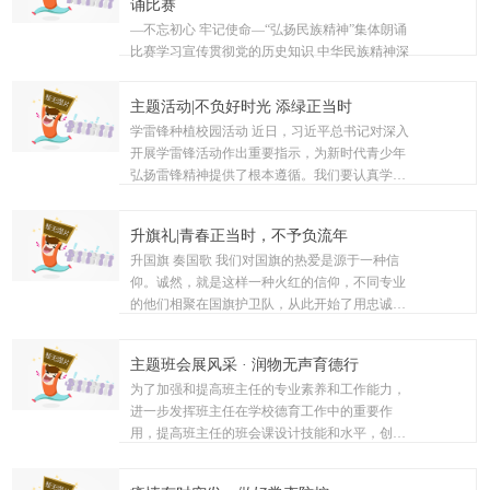
诵比赛
盗窃。在室内有人的情况下，作案分子如果是陌
2024-05
—不忘初心 牢记使命—“弘扬民族精神”集体朗诵
生人，则会以找人或推销商品等借口来掩盖自己
比赛学习宣传贯彻党的历史知识 中华民族精神深
的...
深根植于中华优秀传统文化之中,是中国各族人民
20
共同生活的精神纽带,是支撑中华民族生存的精神
主题活动|不负好时光 添绿正当时
支柱,是推动中华民族走向繁荣强大的精神动力。
学雷锋种植校园活动 近日，习近平总书记对深入
为弘扬传统文化激发广大学生...
2023-03
开展学雷锋活动作出重要指示，为新时代青少年
弘扬雷锋精神提供了根本遵循。我们要认真学习
贯彻习近平总书记重要指示精神，让学雷锋在新
时代青少年中蔚然成风，让学雷锋活动融入日
20
升旗礼|青春正当时，不予负流年
常、化作经常，让雷锋精神绽放更加璀璨的光
升国旗 奏国歌 我们对国旗的热爱是源于一种信
芒，为全面建设社会主义现代化国家...
2023-03
仰。诚然，就是这样一种火红的信仰，不同专业
的他们相聚在国旗护卫队，从此开始了用忠诚和
使命来捍卫国旗尊严的道路。升国旗，奏国歌22
级烹饪1班顾林同学代表学生讲话 顾林同学在今
10
主题班会展风采 · 润物无声育德行
天国旗下讲话的题目是：爱护环境，美化校园。
为了加强和提高班主任的专业素养和工作能力，
他说“...
2023-03
进一步发挥班主任在学校德育工作中的重要作
用，提高班主任的班会课设计技能和水平，创新
德育形式，充分发挥主题班会的教育作用，切实
增强班会课的育人功能和实效性，2023年2月27日